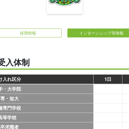
採用情報
インターンシップ等情報
受入体制
け入れ区分
1日
学・大学院
高専・短大
種専門学校
高等学校
既卒求職者