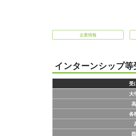
企業情報
インターンシップ等
受
大
各