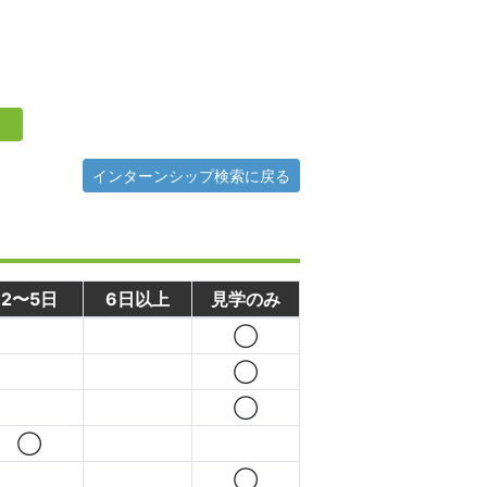
インターンシップ検索に戻る
2〜5日
6日以上
見学のみ
◯
◯
◯
◯
◯