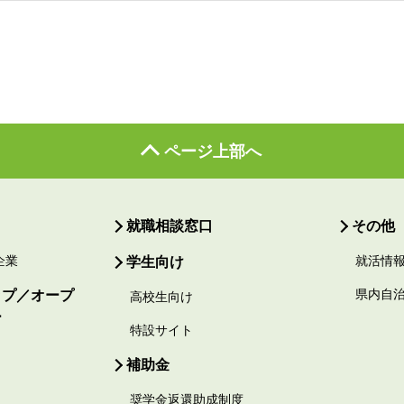
ページ上部へ
就職相談窓口
その他
企業
学生向け
就活情
ップ／オープ
県内自
高校生向け
ー
特設サイト
補助金
奨学金返還助成制度