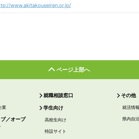
ttp://www.akitakouseiren.or.jp/
ページ上部へ
就職相談窓口
その他
企業
学生向け
就活情
ップ／オープ
県内自
高校生向け
ー
特設サイト