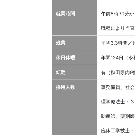
就業時間
午前8時30分
職種により当直
残業
平均3.3時間／
休日休暇
年間124日（
転勤
有（秋田県内9
採用人数
事務職員、社会
理学療法士：３
助産師、薬剤師
臨床工学技士：