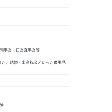
間手当・日当直手当等
また、結婚・出産祝金といった慶弔見
険