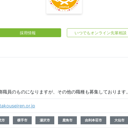
採用情報
いつでもオンライン先輩相談
務職員のものになりますが、その他の職種も募集しております
takouseiren.or.jp
代市
横手市
湯沢市
鹿角市
由利本荘市
大仙市