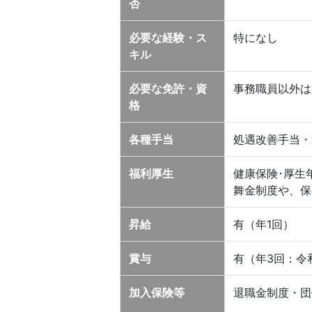
否
必要な経験・ス
特になし
キル
必要な免許・資
事務職員以外は
格
各種手当
処遇改善手当・
福利厚生
健康保険･厚生
舞金制度や、保
昇給
有（年1回）
賞与
有（年3回：令
加入保険等
退職金制度・団