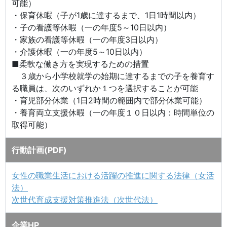
可能）
・保育休暇（子が1歳に達するまで、1日1時間以内）
・子の看護等休暇（一の年度5～10日以内）
・家族の看護等休暇（一の年度3日以内）
・介護休暇（一の年度5～10日以内）
■柔軟な働き方を実現するための措置
３歳から小学校就学の始期に達するまでの子を養育す
る職員は、次のいずれか１つを選択することが可能
・育児部分休業（1日2時間の範囲内で部分休業可能）
・養育両立支援休暇（一の年度１０日以内：時間単位の
取得可能）
行動計画(PDF)
女性の職業生活における活躍の推進に関する法律（女活
法）
次世代育成支援対策推進法（次世代法）
企業HP