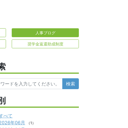
人事ブログ
奨学金返還助成制度
索
検索
別
すべて
2026年06月
（1）