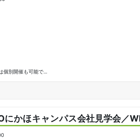
。
個別開催も可能で...
POにかほキャンパス会社見学会／W
00