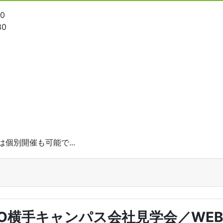
30
30
。
個別開催も可能で...
PO横手キャンパス会社見学会／WE