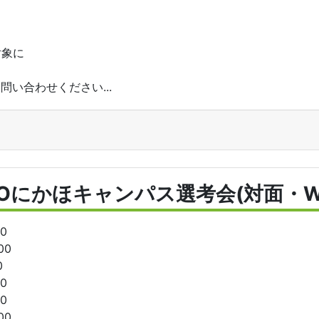
対象に
い合わせください...
POにかほキャンパス選考会(対面・W
30
00
0
00
30
00