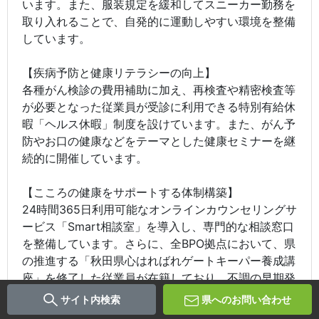
います。また、服装規定を緩和してスニーカー勤務を
取り入れることで、自発的に運動しやすい環境を整備
しています。
【疾病予防と健康リテラシーの向上】
各種がん検診の費用補助に加え、再検査や精密検査等
が必要となった従業員が受診に利用できる特別有給休
暇「ヘルス休暇」制度を設けています。また、がん予
防やお口の健康などをテーマとした健康セミナーを継
続的に開催しています。
【こころの健康をサポートする体制構築】
24時間365日利用可能なオンラインカウンセリングサ
ービス「Smart相談室」を導入し、専門的な相談窓口
を整備しています。さらに、全BPO拠点において、県
の推進する「秋田県心はればれゲートキーパー養成講
座」を修了した従業員が在籍しており、不調の早期発
見と適切な支援につなげる組織的な体制を構築してい
サイト内検索
県へのお問い合わせ
ます。