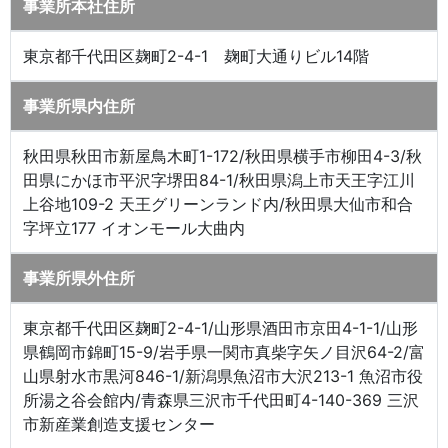
事業所本社住所
東京都千代田区麹町2-4-1 麹町大通りビル14階
事業所県内住所
秋田県秋田市新屋鳥木町1-172/秋田県横手市柳田4-3/秋
田県にかほ市平沢字堺田84-1/秋田県潟上市天王字江川
上谷地109-2 天王グリーンランド内/秋田県大仙市和合
字坪立177 イオンモール大曲内
事業所県外住所
東京都千代田区麹町2-4-1/山形県酒田市京田4-1-1/山形
県鶴岡市錦町15-9/岩手県一関市真柴字矢ノ目沢64-2/富
山県射水市黒河846-1/新潟県魚沼市大沢213-1 魚沼市役
所湯之谷会館内/青森県三沢市千代田町4-140-369 三沢
市新産業創造支援センター