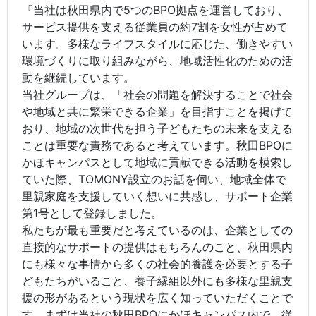
『当社は秋田県内で5つのBPO拠点を運営しており、
サービス提供を支える従業員の約7割を女性が占めて
います。多様なライフスタイルに応じた、働きやすい
環境づくりに取り組みながら、地域活性化のための活
動を継続しています。
当社グループは、「社会の問題を解決することで社会
や地域と共に繁栄できる企業」を目指すことを掲げて
おり、地域の次世代を担う子どもたちの未来を支える
ことは重要な責務であると考えています。秋田BPOに
かほキャンパスとして地域に貢献できる活動を模索し
ていた際、TOMONY設立のお話を伺い、地域全体で
里親家庭を支援していく想いに共感し、サポート企業
第1号として登録しました。
私たちが最も重要だと考えているのは、企業としての
直接的なサポートの提供はもちろんのこと、秋田県内
にも様々な事情から多くの社会的養護を必要とする子
どもたちがいること、養子縁組以外にも多様な里親支
援の形があるという現状を広く知っていただくことで
す。まずは当社の秋田BPOにかほキャンパス内で、従