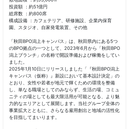
投資額 ：約51億円
総席数 ：約800席
構成設備 ：カフェテリア、研修施設、企業内保育
園、スタジオ、自家発電装置、その他
「秋田BPO潟上キャンパス」は、秋田県内にある5つ
のBPO拠点の一つとして、2023年6月から「秋田BPO
潟上ブランチ」の名称で開設準備および稼働をしてい
ました。
2025年1月10日にリリースしました「『秋田BPO潟上
キャンパス（仮称）』新設において基本設計決定」の
とおり、女性や若者が地元で輝くための環境を整備
し、単なる職場としてのみならず、生活の場、コミュ
ニティの場としても最大限活用が可能となる、より魅
力的なエリアとして展開します。当社グループ全体の
事業拡大とともに、さらなる雇用創出と地域の活性化
を目指してまいります。