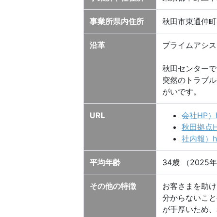
事業所県内住所
秋田市東通仲町4
沿革
プライムアシス
秋田センターで
突然のトラブル
がいです。
URL
会社HP）htt
秋田拠点HP）h
社内報）http
平均年齢
34歳 （2025
その他の特徴
お客さまを助け
分からないこと
が手厚いため、