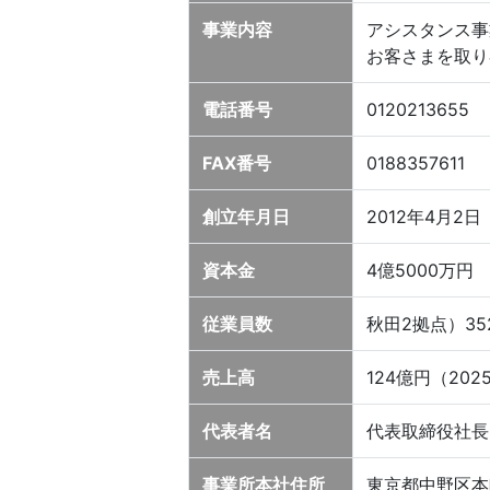
事業内容
アシスタンス事
お客さまを取り
電話番号
0120213655
FAX番号
0188357611
創立年月日
2012年4月2日
資本金
4億5000万円
従業員数
秋田2拠点）35
売上高
124億円（20
代表者名
代表取締役社長
事業所本社住所
東京都中野区本町