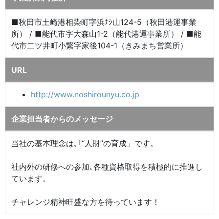
■秋田市土崎港相染町字浜ﾅｼ山124-5（秋田港運事業
所） / ■能代市字大森山1-2（能代港運事業所） / ■能
代市二ツ井町小繋字家後104-1（きみまち営業所）
URL
http://www.noshirounyu.co.jp
企業担当者からのメッセージ
当社の基本理念は､｢“人財”の育成」です。
社内外の研修への参加､各種資格取得を積極的に推進し
ています。
チャレンジ精神旺盛な方を待っています！