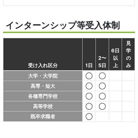
インターンシップ等受入体制
見
6日
学
2〜
以
の
受け入れ区分
1日
5日
上
み
大学・大学院
◯
◯
高専・短大
◯
◯
各種専門学校
◯
◯
高等学校
◯
◯
既卒求職者
◯