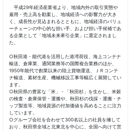
平成29年経済産業省より、地域内外の取引実態や
雇用・売上高を勘案し、地域経済への影響力が大き
く、成長性が見込まれるとともに、地域経済のバリュ
ーチェーンの中心的な担い手、および担い手候補であ
る企業として「地域未来牽引企業」に選定されまし
た。
○秋田港・能代港を活用した港湾荷役、海上コンテナ
輸送、倉庫業、通関業務等の国際複合業務のほか、
1950年能代で創業以来の陸上貨物運送、ＪＲコンテ
ナ輸送、素材生産、機械移設工事等幅広く展開してい
ます。
○秋田県の豊富な「米」・「秋田杉」を生かし、米穀
の検査・倉庫保管・運搬や、秋田杉の伐採・運搬・チ
ップ製造等、地域資源の付加価値を高めることに注力
しています。
○グループ会社を合わせて300名以上の社員を擁して
おり、秋田県全域と北東北を中心に、全国へ向けて営