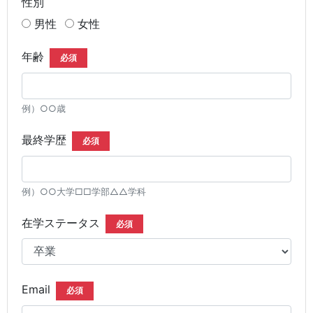
性別
男性
女性
年齢
必須
例）○○歳
最終学歴
必須
例）○○大学□□学部△△学科
在学ステータス
必須
Email
必須