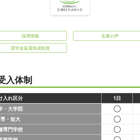
採用情報
先輩の声
奨学金返還助成制度
受入体制
け入れ区分
1日
学・大学院
◯
高専・短大
◯
種専門学校
◯
高等学校
◯