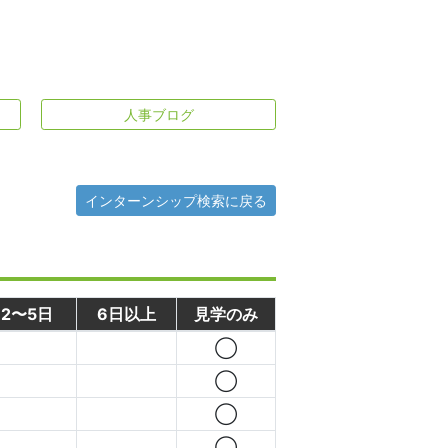
人事ブログ
インターンシップ検索に戻る
2〜5日
6日以上
見学のみ
◯
◯
◯
◯