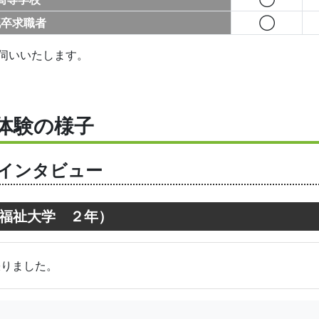
既卒求職者
◯
伺いいたします。
体験の様子
インタビュー
福祉大学 ２年）
張りました。