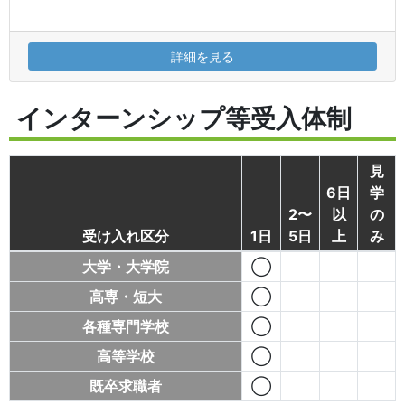
詳細を見る
インターンシップ等受入体制
見
6日
学
2〜
以
の
受け入れ区分
1日
5日
上
み
大学・大学院
◯
高専・短大
◯
各種専門学校
◯
高等学校
◯
既卒求職者
◯