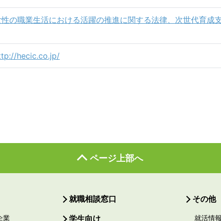
女性の職業生活における活躍の推進に関する法律、次世代育成
ttp://hecic.co.jp/
ページ上部へ
就職相談窓口
その他
企業
学生向け
就活情