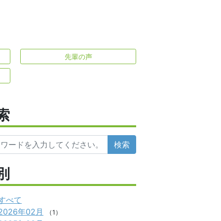
先輩の声
索
検索
別
すべて
2026年02月
（1）