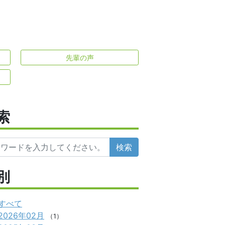
先輩の声
索
検索
別
すべて
2026年02月
（1）