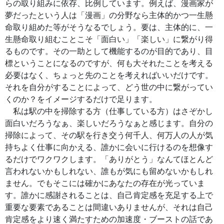
らの取り組みに依存、比例しています。例えば、漫画家が
夢だったという人は「漫画」の分野なら主体的かつ一生懸
命取り組めた等がそうなるでしょう。要は、主体的に、一
生懸命取り組むことこそ「面白い」「楽しい」に繋がり得
るものです。その一助として機能するのが目的であり、目
標ということになるのですが、何も大それたことを考える
必要はなく、ちょっと先のことを考えればいいだけです。
それを自分がすることによって、どう世の中に繋がってい
くのか？をイメージするだけで足ります。
私は駅の中を掃除する方（仕事している方）はさぞかし
面白いだろうなぁ、楽しいだろうなぁと感じます。自分の
掃除によって、その駅を行き交う何千人、何万人の人が気
持ちよく仕事に向かえる、誰かに会いに行けるのを想像す
るだけでワクワクします。「ありがとう」なんてほとんど
言われないかもしれない、誰もが気にも留めないかもしれ
ません。でもそこには確かにあなたの存在が光っていま
す。誰かに感謝されることは、自己肯定感を充足する上で
重要な要素であることは間違いありませんが、それは自己
肯定感をより速く満たすための加速度・ブーストの話であ