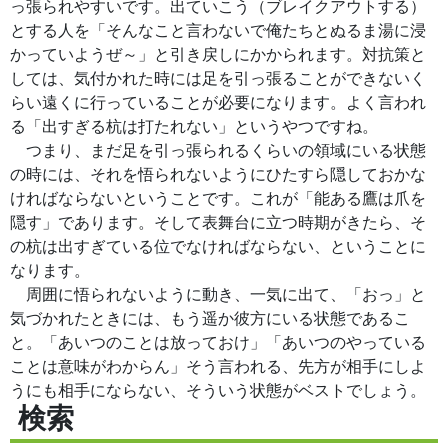
っ張られやすいです。出ていこう（ブレイクアウトする）
とする人を「そんなこと言わないで俺たちとぬるま湯に浸
かっていようぜ～」と引き戻しにかかられます。対抗策と
しては、気付かれた時には足を引っ張ることができないく
らい遠くに行っていることが必要になります。よく言われ
る「出すぎる杭は打たれない」というやつですね。
つまり、まだ足を引っ張られるくらいの領域にいる状態
の時には、それを悟られないようにひたすら隠しておかな
ければならないということです。これが「能ある鷹は爪を
隠す」であります。そして表舞台に立つ時期がきたら、そ
の杭は出すぎている位でなければならない、ということに
なります。
周囲に悟られないように動き、一気に出て、「おっ」と
気づかれたときには、もう遥か彼方にいる状態であるこ
と。「あいつのことは放っておけ」「あいつのやっている
ことは意味がわからん」そう言われる、先方が相手にしよ
うにも相手にならない、そういう状態がベストでしょう。
検索