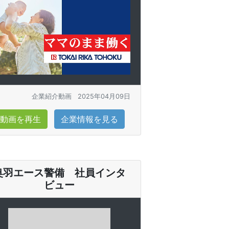
企業紹介動画
2025年04月09日
動画を再生
企業情報を見る
奥羽エース警備 社員インタ
ビュー