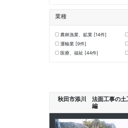
業種
農林漁業、鉱業 [14件]
運輸業 [9件]
医療、福祉 [44件]
秋田市添川 法面工事の土
編