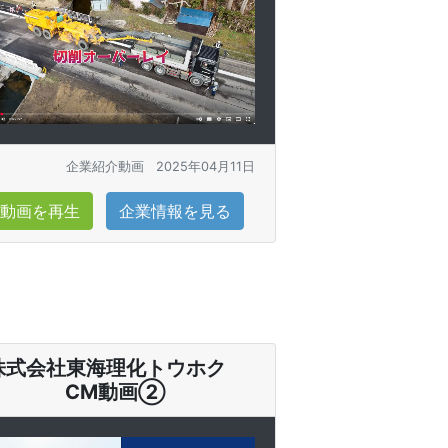
企業紹介動画
2025年04月11日
動画を再生
企業情報を見る
株式会社東海理化トウホク
CM動画②