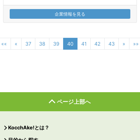
企業情報を見る
««
«
37
38
39
40
41
42
43
»
»»
ページ上部へ
KocchAke!とは？