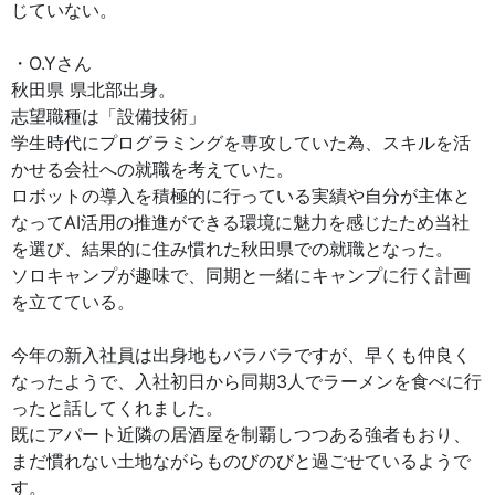
じていない。
・O.Yさん
秋田県 県北部出身。
志望職種は「設備技術」
学生時代にプログラミングを専攻していた為、スキルを活
かせる会社への就職を考えていた。
ロボットの導入を積極的に行っている実績や自分が主体と
なってAI活用の推進ができる環境に魅力を感じたため当社
を選び、結果的に住み慣れた秋田県での就職となった。
ソロキャンプが趣味で、同期と一緒にキャンプに行く計画
を立てている。
今年の新入社員は出身地もバラバラですが、早くも仲良く
なったようで、入社初日から同期3人でラーメンを食べに行
ったと話してくれました。
既にアパート近隣の居酒屋を制覇しつつある強者もおり、
まだ慣れない土地ながらものびのびと過ごせているようで
す。