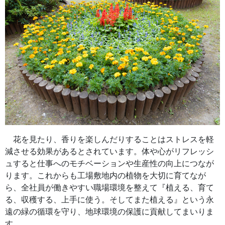
花を見たり、香りを楽しんだりすることはストレスを軽
減させる効果があるとされています。体や心がリフレッシ
ュすると仕事へのモチベーションや生産性の向上につなが
ります。これからも工場敷地内の植物を大切に育てなが
ら、全社員が働きやすい職場環境を整えて『植える、育て
る、収穫する、上手に使う。そしてまた植える』という永
遠の緑の循環を守り、地球環境の保護に貢献してまいりま
す。