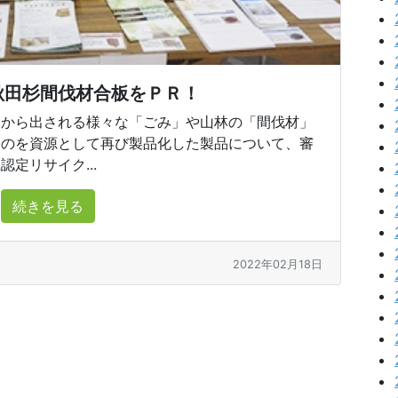
秋田杉間伐材合板をＰＲ！
から出される様々な「ごみ」や山林の「間伐材」
ものを資源として再び製品化した製品について、審
定リサイク...
続きを見る
2022年02月18日