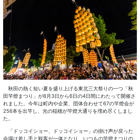
秋田の熱く短い夏を盛り上げる東北三大祭りの一つ「秋
田竿燈まつり」が8月3日から6日の4日間にわたって開催さ
れました。今年は町内や企業、団体合わせて67の竿燈会が
256本を出竿し、光の稲穂が竿燈大通りを埋め尽くしまし
た。
「ドッコイショー、ドッコイショー」の掛け声が戻った
会場は差し手と観客が一体となり、いつもの竿燈まつりの