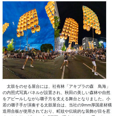
太鼓をのせる屋台には、社有林「アキプラの森 鳥海」
の内照式写真パネルが設置され、秋田の美しい森林や自然
をアピールしながら囃子方を支える舞台となりました。小
若の囃子手が演奏する太鼓屋台は、当社の9mm厚国産材構
造用合板が使用されており、町紋や伝統的な装飾が目を惹