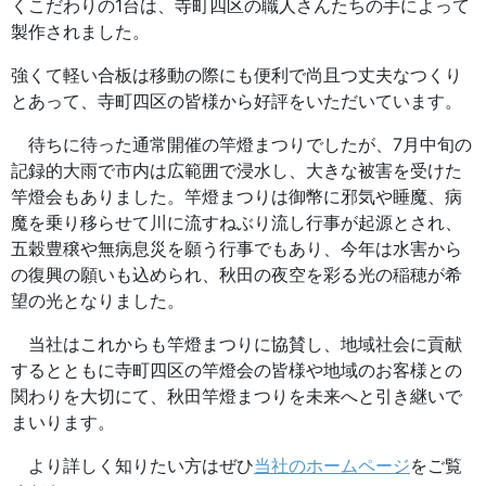
くこだわりの1台は、寺町四区の職人さんたちの手によって
製作されました。
強くて軽い合板は移動の際にも便利で尚且つ丈夫なつくり
とあって、寺町四区の皆様から好評をいただいています。
待ちに待った通常開催の竿燈まつりでしたが、7月中旬の
記録的大雨で市内は広範囲で浸水し、大きな被害を受けた
竿燈会もありました。竿燈まつりは御幣に邪気や睡魔、病
魔を乗り移らせて川に流すねぶり流し行事が起源とされ、
五穀豊穣や無病息災を願う行事でもあり、今年は水害から
の復興の願いも込められ、秋田の夜空を彩る光の稲穂が希
望の光となりました。
当社はこれからも竿燈まつりに協賛し、地域社会に貢献
するとともに寺町四区の竿燈会の皆様や地域のお客様との
関わりを大切にて、秋田竿燈まつりを未来へと引き継いで
まいります。
より詳しく知りたい方はぜひ
当社のホームページ
をご覧