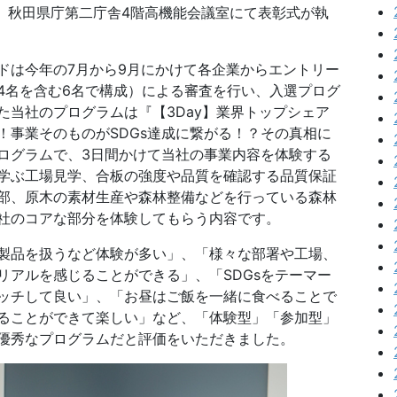
5日、秋田県庁第二庁舎4階高機能会議室にて表彰式が執
は今年の7月から9月にかけて各企業からエントリー
4名を含む6名で構成）による審査を行い、入選プログ
た当社のプログラムは『【3Day】業界トップシェア
！事業そのものがSDGs達成に繋がる！？その真相に
ログラムで、3日間かけて当社の事業内容を体験する
学ぶ工場見学、合板の強度や品質を確認する品質保証
部、原木の素材生産や森林整備などを行っている森林
社のコアな部分を体験してもらう内容です。
製品を扱うなど体験が多い」、「様々な部署や工場、
リアルを感じることができる」、「SDGsをテーマー
ッチして良い」、「お昼はご飯を一緒に食べることで
ることができて楽しい」など、「体験型」「参加型」
優秀なプログラムだと評価をいただきました。