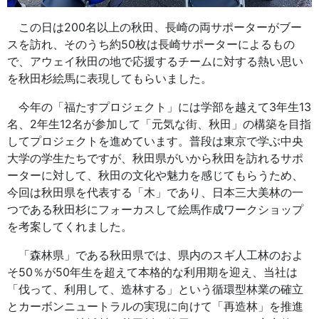
この日は200名以上の秋田、長崎の両サポーターがブー
スを訪れ、そのうち約50枚は長崎サポーターによるもの
で、アウェイ秋田の地で応援するチームに対する熱い思い
を秋田杉絵馬に表現してもらいました。
今年の「福たすプロジェクト」には学部を越えて3年生13
名、2年生12名が参加して「元気な街、秋田」の構築を目指
してプロジェクトを進めています。普段は東京で学ぶ中央
大学の学生たちですが、秋田県がいから秋田を訪れるサポ
ーターに対して、秋田の文化や魅力を感じてもらうため、
今回は秋田県を代表する「木」であり、日本三大美林の一
つである秋田杉にフォーカスして絵馬作成ワークショップ
を考案してくれました。
「森林県」である秋田県では、県内のスギ人工林のおよ
そ50％が50年生を超えて本格的な利用期を迎え、当社は
「伐って、利用して、造林する」という循環型林業の確立
とカーボンニュートラルの実現に向けて「再造林」を推進