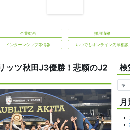
企業動画
採用情報
インターンシップ等情報
いつでもオンライン先輩相談
ッツ秋田J3優勝！悲願のJ2
検
月