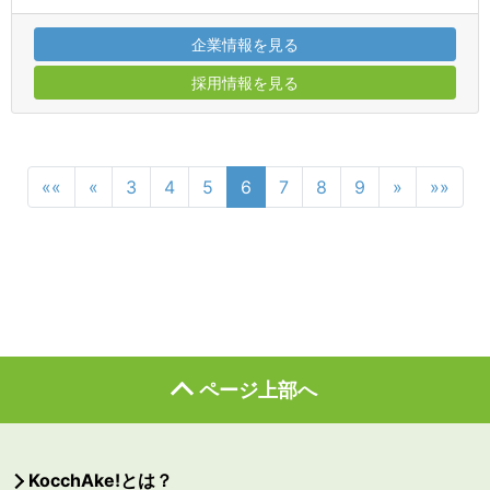
企業情報を見る
採用情報を見る
««
«
3
4
5
6
7
8
9
»
»»
ページ上部へ
KocchAke!とは？